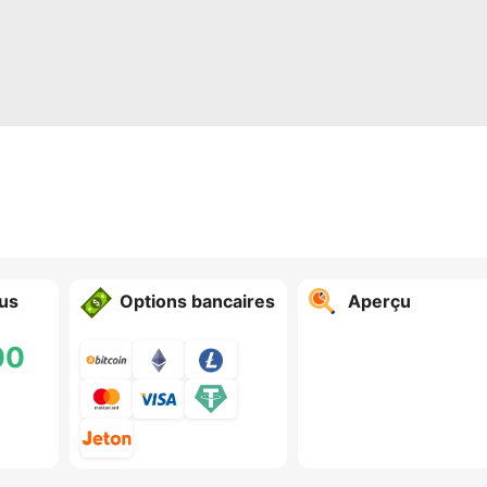
us
Options bancaires
Aperçu
00