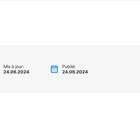
Mis à jour:
Publié:
24.06.2024
24.06.2024